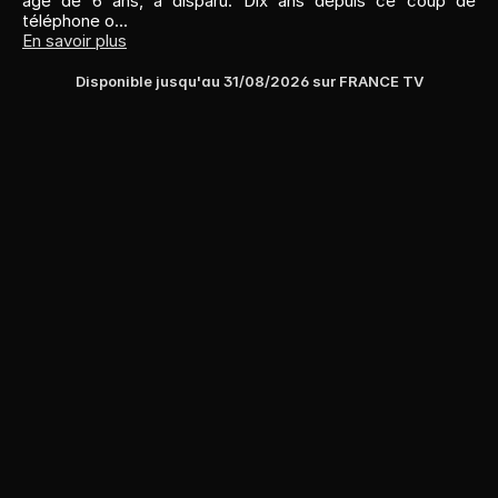
âgé de 6 ans, a disparu. Dix ans depuis ce coup de 
téléphone o...
En savoir plus
Disponible jusqu'au 
31/08/2026
 sur 
FRANCE TV