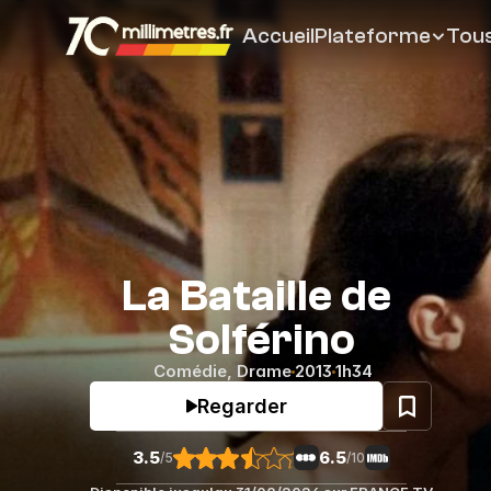
Accueil
Plateforme
Tous
La Bataille de 
Solférino
Comédie
, 
Drame
2013
1h34
Regarder
3.5
6.5
/5
/10