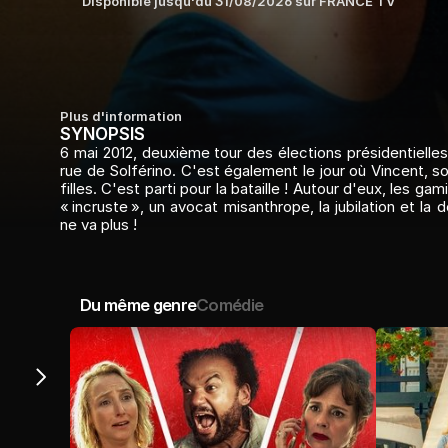
Disponible jusqu'au 
31/08/2026
 sur 
FRANCE TV
Plus d'information
SYNOPSIS
6 mai 2012, deuxième tour des élections présidentielles. 
rue de Solférino. C'est également le jour où Vincent, so
filles. C'est parti pour la bataille ! Autour d'eux, le
« incruste », un avocat misanthrope, la jubilation et la
ne va plus !
Du même genre
Comédie