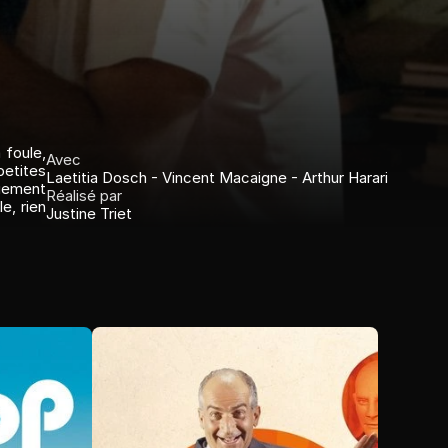
foule, 
Avec
etites 
Laetitia Dosch - Vincent Macaigne - Arthur Harari
uement 
Réalisé par
, rien 
Justine Triet