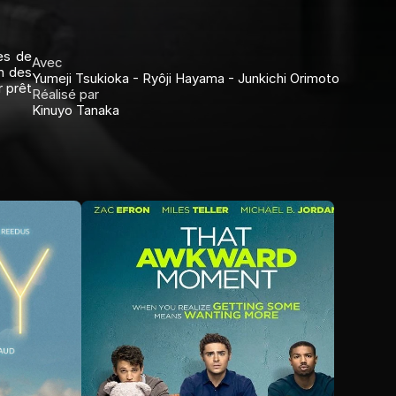
s de 
Avec
 des 
Yumeji Tsukioka - Ryôji Hayama - Junkichi Orimoto 
 prêt 
Réalisé par
Kinuyo Tanaka