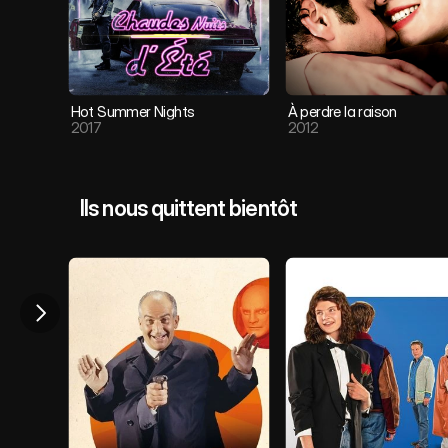
Hot Summer Nights
À perdre la raison
2017
2012
Ils nous quittent bientôt