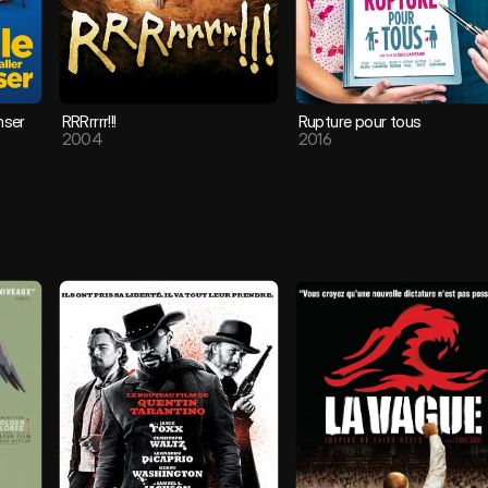
nser
RRRrrrr!!!
Rupture pour tous
2004
2016