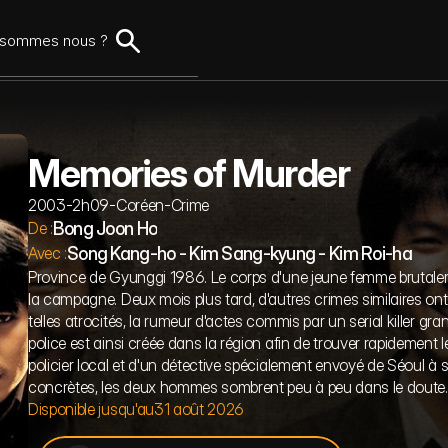
ame
Romance
Nouveautés
Comédie
Notre sélection
Thriller
Science-fiction
Les Classique
Musical
Avant la fin
Action
Animat
 sommes nous ?
Memories of Murder
2003
-
2h09
-
Coréen
-
Crime
Bong Joon Ho
De :
Song Kang-ho - Kim Sang-kyung - Kim Roi-ha
Avec :
Province de Gyunggi 1986. Le corps d'une jeune femme brutalem
la campagne. Deux mois plus tard, d'autres crimes similaires ont
telles atrocités, la rumeur d'actes commis par un serial killer gran
police est ainsi créée dans la région afin de trouver rapidement l
policier local et d'un détective spécialement envoyé de Séoul à
concrètes, les deux hommes sombrent peu à peu dans le doute..
Disponible jusqu'au
31 août 2026