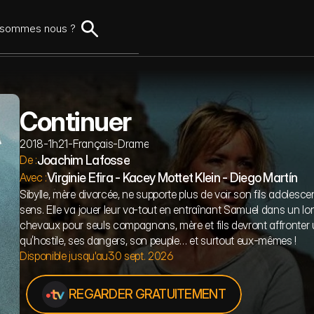
ame
Romance
Nouveautés
Comédie
Notre sélection
Thriller
Science-fiction
Les Classique
Musical
Avant la fin
Action
Animat
 sommes nous ?
Continuer
2018
-
1h21
-
Français
-
Drame
Joachim Lafosse
De :
Virginie Efira - Kacey Mottet Klein - Diego Martín
Avec :
Sibylle, mère divorcée, ne supporte plus de voir son fils adolesce
sens. Elle va jouer leur va-tout en entraînant Samuel dans un long
chevaux pour seuls compagnons, mère et fils devront affronter 
qu’hostile, ses dangers, son peuple… et surtout eux-mêmes !
Disponible jusqu'au
30 sept. 2026
REGARDER GRATUITEMENT