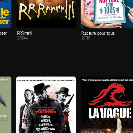
nser
RRRrrrr!!!
Rupture pour tous
2004
2016