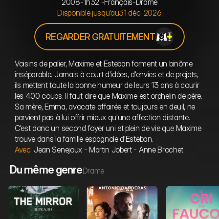
2008
-
1h32 
-
Français
-
Drame
Disponible jusqu'au
31 déc. 2026
REGARDER GRATUITEMENT
Voisins de palier, Maxime et Esteban forment un binôme 
inséparable. Jamais à court d'idées, d'envies et de projets, 
ils mettent toute la bonne humeur de leurs 13 ans à courir 
les 400 coups. Il faut dire que Maxime est orphelin de père. 
Sa mère, Emma, avocate affairée et toujours en deuil, ne 
parvient pas à lui offrir mieux qu'une affection distante. 
C'est donc un second foyer uni et plein de vie que Maxime 
trouve dans la famille espagnole d'Esteban.
Avec :
Jean Senejoux - Martin Jobert - Anne Brochet
Du même genre
Drame